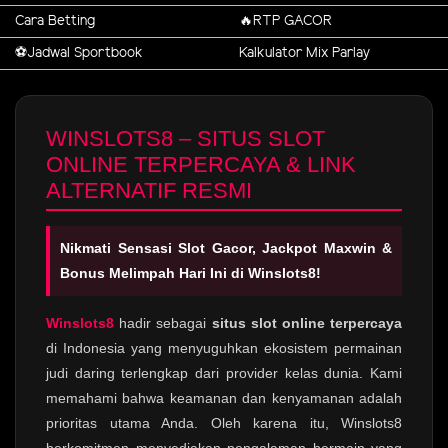
Cara Betting
🔥RTP GACOR
⚽️Jadwal Sportbook
Kalkulator Mix Parlay
WINSLOTS8 – SITUS SLOT
ONLINE TERPERCAYA & LINK
ALTERNATIF RESMI
Nikmati Sensasi Slot Gacor, Jackpot Maxwin &
Bonus Melimpah Hari Ini di Winslots8!
Winslots8
hadir sebagai
situs slot online terpercaya
di Indonesia yang menyuguhkan ekosistem permainan
judi daring terlengkap dari provider kelas dunia. Kami
memahami bahwa keamanan dan kenyamanan adalah
prioritas utama Anda. Oleh karena itu, Winslots8
berkomitmen menyediakan pengalaman bermain yang