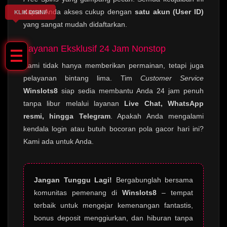
dapat Anda akses cukup dengan
satu akun (User ID)
KLIK DISINI!
yang sangat mudah didaftarkan.
Layanan Eksklusif 24 Jam Nonstop
Kami tidak hanya memberikan permainan, tetapi juga
pelayanan bintang lima. Tim
Customer Service
Winslots8
siap sedia membantu Anda 24 jam penuh
tanpa libur melalui layanan
Live Chat, WhatsApp
resmi, hingga Telegram
. Apakah Anda mengalami
kendala login atau butuh bocoran pola gacor hari ini?
Kami ada untuk Anda.
Jangan Tunggu Lagi!
Bergabunglah bersama
komunitas pemenang di
Winslots8
– tempat
terbaik untuk mengejar kemenangan fantastis,
bonus deposit menggiurkan, dan hiburan tanpa