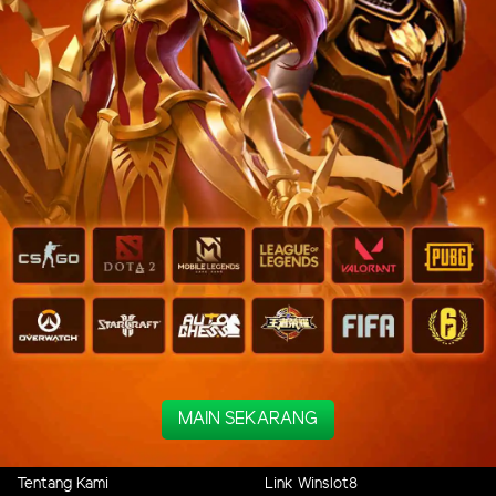
MAIN SEKARANG
Tentang Kami
Link Winslot8